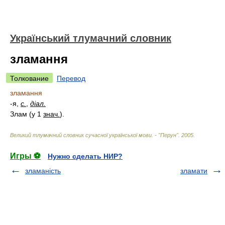
Український тлумачний словник
зламання
Толкование
Перевод
зламання
-я,
с.
,
діал.
Злам (у 1
знач.
)
.
Великий тлумачний словник сучасної української мови. - "Перун"
.
2005
.
Игры ⚽
Нужно сделать НИР?
зламаність
зламати